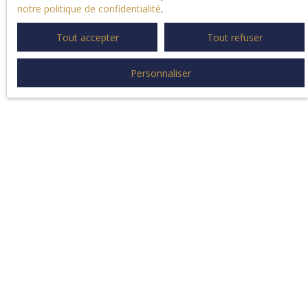
notre politique de confidentialité
.
Tout accepter
Tout refuser
Personnaliser
L
e
af
l