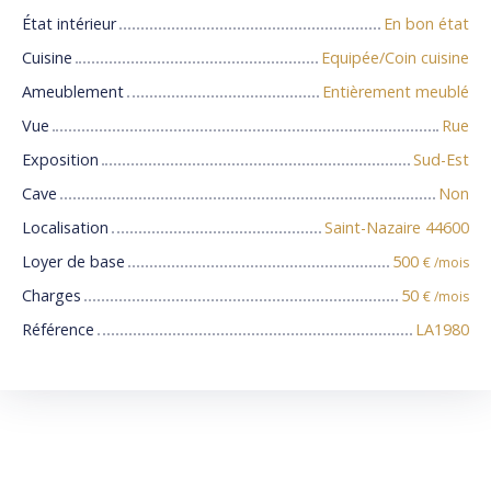
État intérieur
En bon état
Cuisine
Equipée/Coin cuisine
Ameublement
Entièrement meublé
Vue
Rue
Exposition
Sud-Est
Cave
Non
Localisation
Saint-Nazaire 44600
Loyer de base
500
€ /mois
Charges
50
€ /mois
Référence
LA1980