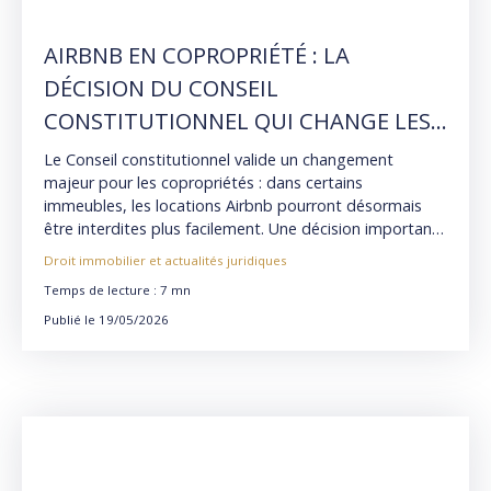
AIRBNB EN COPROPRIÉTÉ : LA
DÉCISION DU CONSEIL
CONSTITUTIONNEL QUI CHANGE LES
RÈGLES EN 2026
Le Conseil constitutionnel valide un changement
majeur pour les copropriétés : dans certains
immeubles, les locations Airbnb pourront désormais
être interdites plus facilement. Une décision importante
aux conséquences concrètes pour les propriétaires,
Droit immobilier et actualités juridiques
investisseurs et copropriétaires.
Temps de lecture : 7 mn
Publié le 19/05/2026