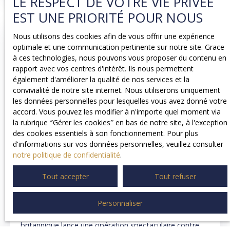
LE RESPECT DE VOTRE VIE PRIVÉE
EST UNE PRIORITÉ POUR NOUS
Nous utilisons des cookies afin de vous offrir une expérience
optimale et une communication pertinente sur notre site. Grace
à ces technologies, nous pouvons vous proposer du contenu en
rapport avec vos centres d'intérêt. Ils nous permettent
également d'améliorer la qualité de nos services et la
convivialité de notre site internet. Nous utiliserons uniquement
les données personnelles pour lesquelles vous avez donné votre
accord. Vous pouvez les modifier à n'importe quel moment via
la rubrique ″Gérer les cookies″ en bas de notre site, à l'exception
des cookies essentiels à son fonctionnement. Pour plus
d'informations sur vos données personnelles, veuillez consulter
notre politique de confidentialité
.
OPÉRATION CHARIOT : UNE NUIT
Tout accepter
Tout refuser
D’AUDACE, UN SACRIFICE ET UN LIEN
DURABLE ENTRE SAINT-NAZAIRE ET
Personnaliser
FALMOUTH
Dans la nuit du 27 au 28 mars 1942, un commando
britannique lance une opération spectaculaire contre