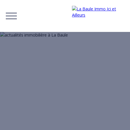
ACCUEIL
ACHETER
LOUER
ESTIMER SON BIEN
RÉCITS
Estimation