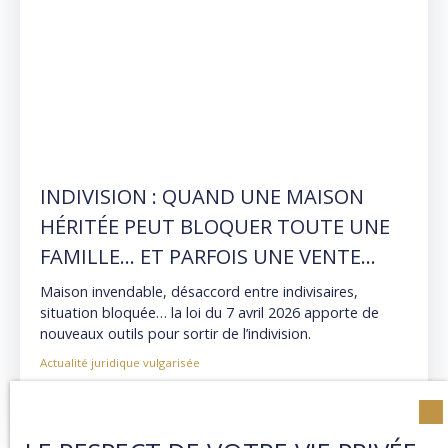
INDIVISION : QUAND UNE MAISON
HÉRITÉE PEUT BLOQUER TOUTE UNE
FAMILLE… ET PARFOIS UNE VENTE
IMMOBILIÈRE PENDANT DES ANNÉES
Maison invendable, désaccord entre indivisaires,
situation bloquée… la loi du 7 avril 2026 apporte de
nouveaux outils pour sortir de l’indivision.
Actualité juridique vulgarisée
Temps de lecture : 8 mn
Publié le 28/04/2026