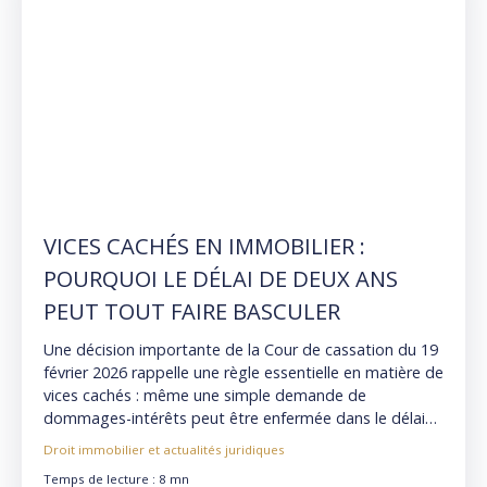
VICES CACHÉS EN IMMOBILIER :
POURQUOI LE DÉLAI DE DEUX ANS
PEUT TOUT FAIRE BASCULER
Une décision importante de la Cour de cassation du 19
février 2026 rappelle une règle essentielle en matière de
vices cachés : même une simple demande de
dommages-intérêts peut être enfermée dans le délai
de deux ans. Décryptage pédagogique des recours,
Droit immobilier et actualités juridiques
délais, expertises et pièges à éviter.
Temps de lecture : 8 mn