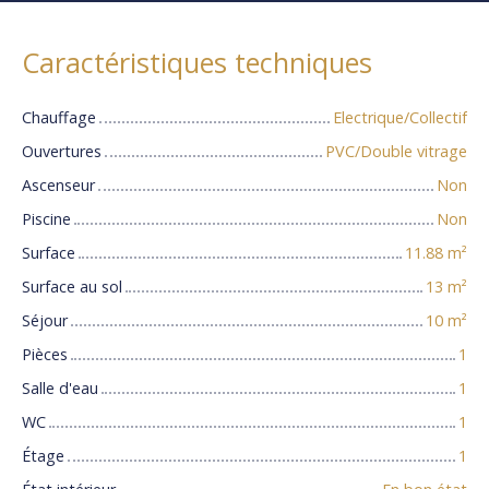
Caractéristiques techniques
Chauffage
Electrique/Collectif
Ouvertures
PVC/Double vitrage
Ascenseur
Non
Piscine
Non
Surface
11.88
m²
Surface au sol
13
m²
Séjour
10
m²
Pièces
1
Salle d'eau
1
WC
1
Étage
1