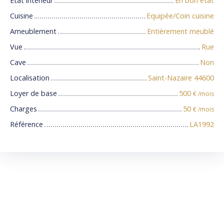
État intérieur
En bon état
Cuisine
Equipée/Coin cuisine
Ameublement
Entièrement meublé
Vue
Rue
Cave
Non
Localisation
Saint-Nazaire 44600
Loyer de base
500
€ /mois
Charges
50
€ /mois
Référence
LA1992