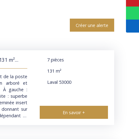
Créer une alerte
 131 m²
7
pièces
131
m²
et de la poste
Laval 53000
in arboré et
s À gauche :
te : superbe
eminée insert
² donnant sur
En savoir +
ndépendant et
uet de 10m² A
r un couloir
et baignoire