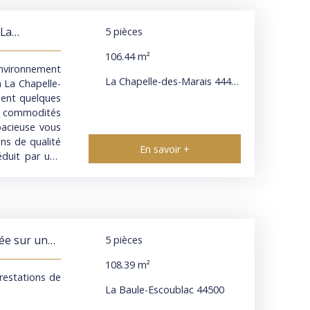
 avec parquet
sur parquet A
 La
5
pièces
os de murs en
ents privatifs
106.44
m²
e, fioul, bois
environnement
oise naturelle
La Chapelle-des-Marais 44410
à La Chapelle-
 l’acquéreur)
ement quelques
 commodités
pacieuse vous
ons de qualité
En savoir +
éduit par une
r partager des
haut de gamme
/air pour un
icité, et des
, garantissant
hée sur un
5
pièces
 maison offre
 opportunité à
108.39
m²
s conditions
restations de
uer selon vos
La Baule-Escoublac 44500
émentaire. Le