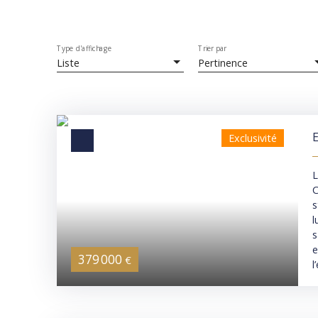
Type d'affichage
Trier par
Liste
Pertinence
E
Exclusivité
h
L
C
s
l
s
e
379 000
€
l
a
g
d