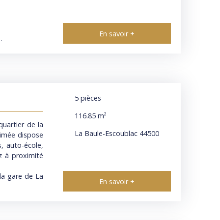
e solution sur
onnement. Ne
son neuve et
En savoir +
ynamique à La
ve
5
pièces
116.85
m²
uartier de la
our créer des
La Baule-Escoublac 44500
nimée dispose
.. De plus, un
, auto-école,
ez à proximité
ur répondre à
la gare de La
En savoir +
 une visite,