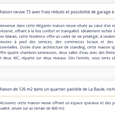
alnéo, pour finir, au fond du couloir, une grande chambre de 13 m²
t dressing 2ème étage : A gauche : Lumineuse chambre de 10 m² 
aison neuve T5 avec frais réduits et possibilité de garage à
roite : Grenier aménageable de 10 m²Extérieur Superbe jardin cl
Chapelle-des-Marais
ierre, sans vis-à-vis, bien orienté et joliment arboré 2 stationnem
ans la propriété Prestations : Quatre modes de chauffage : électriqu
ienvenue dans cette élégante maison neuve située au cœur d'un 
t pompe à chaleur air/air Menuiseries double vitrage Toiture en ard
réservé, offrant à la fois confort et tranquillité. Idéalement nichée 
ortail motorisé Prix 379 000€ FAI (Frais d’agence à la charge de
es-Marais, cette résidence offre un cadre de vie privilégié, à seul
ontact de Julien : 0624591614
minutes à pied des services, des commerces locaux et des
ssentielles. Dotée d'une architecture de standing, cette maison s
ffre quatre chambres lumineuses, deux salles d'eau avec des finiti
t deux WC, répartis sur deux niveaux. Dès l'entrée, vous serez s
ièce de vie généreuse de 38,18 m², offrant un espace convivial pou
oments inoubliables en famille ou entre amis. Les prestations 
ont au rendez-vous, avec un chauffage par pompe à chaleur air
onfort optimal, des volets roulants électriques pour plus de prat
initions soignées telles que le carrelage et la peinture par artisans
aison de 126 m2 dans un quartier paisible de La Baule, nic
ne qualité irréprochable. En tant que construction neuve, cette
aste terrain de 800 m2
'avantage des frais de notaire réduits, estimés à environ 2,5 %. Une
e pas manquer pour réaliser votre projet immobilier dans de
écouvrez cette maison neuve offrant un espace spacieux et des p
vantageuses. De plus, cette propriété offre la possibilité d'évol
ualité, située sur un terrain de 800 m2.
esoins, avec la possibilité de faire construire un garage suppl