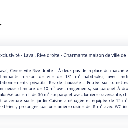
xclusivité - Laval, Rive droite - Charmante maison de ville de
abitables, avec jardin arboré et stationnements privatifs
aval, Centre ville Rive droite – À deux pas de la place du marché 
harmante maison de ville de 131 m² habitables, avec jard
tationnements privatifs. Rez-de-chaussée : Entrée sur tomette
umineuse chambre de 10 m² avec rangements, sur parquet À droi
alon/séjour en L de 36 m² sur parquet avec lumière traversante, ch
t ouverture sur le jardin Cuisine aménagée et équipée de 12 m
’extérieur, prolongée par une arrière-cuisine de 8 m² avec WC i
ccès au jardin 1er étage : A droite : Lumineuse chambre sur parq
auche : Charmant bureau de 11 m² avec rangements prolongé pa
esservant un WC indépendant, une salle de bains avec douche 