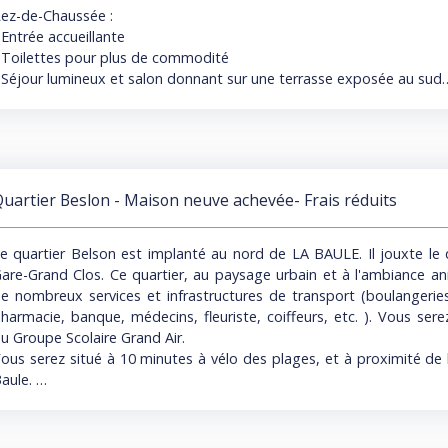
ermis de construire est déjà autorisé et purgé, vous offrant ainsi un
ez-de-Chaussée :
esure pour répondre à vos besoins de stockage ou de stati
 Entrée accueillante
anquez pas l'opportunité de devenir propriétaire de cette mai
 Toilettes pour plus de commodité
onfortable, parfaitement adaptée à un mode de vie moderne et d
 Séjour lumineux et salon donnant sur une terrasse exposée au sud
hapelle-des-Marais.
 Cuisine aménagée et équipée ouverte sur la pièce de vie
 Suite parentale comprenant une chambre et une salle d'eau privati
tage :
 4 chambres spacieuses pour accueillir la famille et les invités
uartier Beslon - Maison neuve achevée- Frais réduits
 Salle de bains élégante
 Toilettes indépendantes
e quartier Belson est implanté au nord de LA BAULE. Il jouxte le q
rofitez d'un vaste terrain qui offre un espace généreux, idéal p
are-Grand Clos. Ce quartier, au paysage urbain et à l'ambiance a
ardins luxuriants, des aires de détente en plein air et plus encore
e nombreux services et infrastructures de transport (boulangeries
arage est inclus pour abriter votre véhicule en toute sécurité.
harmacie, banque, médecins, fleuriste, coiffeurs, etc. ). Vous ser
u Groupe Scolaire Grand Air.
ette maison neuve allie confort moderne et espace généreux po
ous serez situé à 10 minutes à vélo des plages, et à proximité de 
ous vos besoins. Pour plus d'informations ou pour organiser
aule.
ontactez-nous dès maintenant.
a maison fait partie d''une copropriété de 2 lots uniquement.
lle est construite sur 2 niveaux. C'est un T5