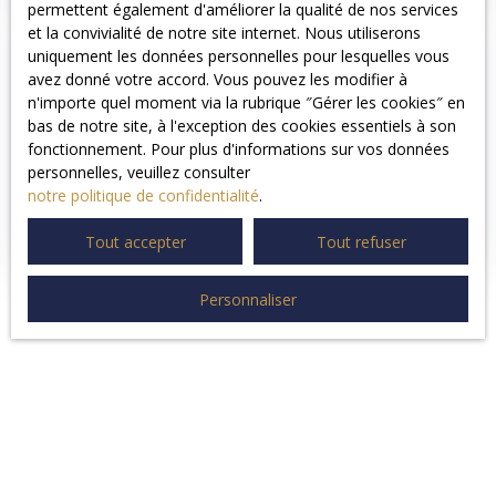
permettent également d'améliorer la qualité de nos services
et la convivialité de notre site internet. Nous utiliserons
Et pour les consommateurs ?
uniquement les données personnelles pour lesquelles vous
avez donné votre accord. Vous pouvez les modifier à
C’est une excellente nouvelle. Cet arrêt renforce leurs
n'importe quel moment via la rubrique ″Gérer les cookies″ en
droits, en leur évitant de devoir prouver ce qui, très
bas de notre site, à l'exception des cookies essentiels à son
souvent, leur est impossible à démontrer
fonctionnement. Pour plus d'informations sur vos données
techniquement.
personnelles, veuillez consulter
notre politique de confidentialité
.
Dès lors qu’une réparation est confiée à un
professionnel, et qu’elle ne résout pas le problème,
le
Tout accepter
Tout refuser
doute ne bénéficie plus au garagiste.
Personnaliser
Conclusion : responsabilité
renforcée, confiance restaurée ?