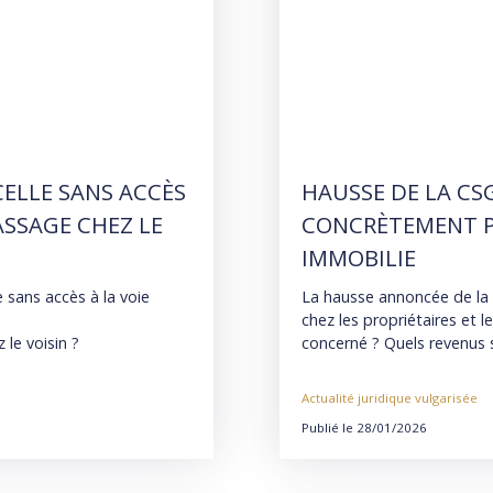
CELLE SANS ACCÈS
HAUSSE DE LA CSG
ASSAGE CHEZ LE
CONCRÈTEMENT P
IMMOBILIE
e sans accès à la voie
La hausse annoncée de la
chez les propriétaires et l
le voisin ?
concerné ? Quels revenus s
nte de la Cour de
Actualité juridique vulgarisée
Publié le 28/01/2026