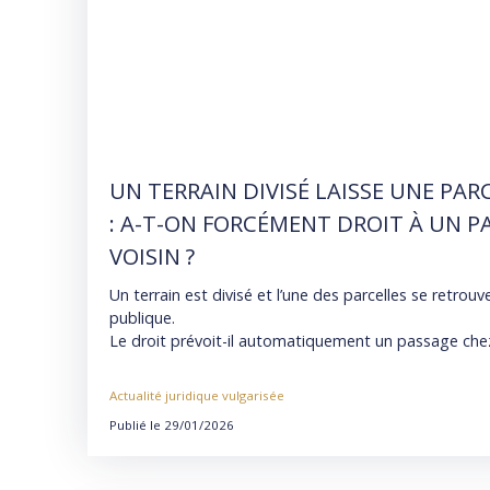
UN TERRAIN DIVISÉ LAISSE UNE PAR
: A-T-ON FORCÉMENT DROIT À UN P
VOISIN ?
Un terrain est divisé et l’une des parcelles se retrouv
publique.
Le droit prévoit-il automatiquement un passage chez 
Décryptage clair et pédagogique d’une décision réce
Actualité juridique vulgarisée
cassation.
Publié le 29/01/2026