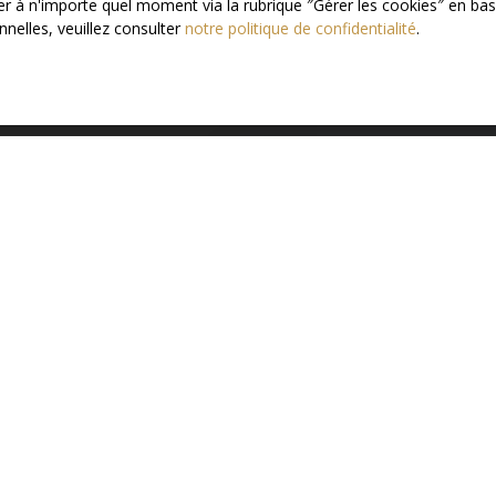
 à n'importe quel moment via la rubrique ″Gérer les cookies″ en bas d
nelles, veuillez consulter
notre politique de confidentialité
.
Besoin d’une
estimation de 
Adresse de votre bien