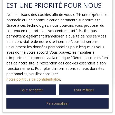
EST UNE PRIORITÉ POUR NOUS
Elle soulève désormais des questions touchant à
l’équilibre du parc résidentiel et à l’évolution du marché
Nous utilisons des cookies afin de vous offrir une expérience
immobilier dans certaines zones fortement tendues.
optimale et une communication pertinente sur notre site.
Grace à ces technologies, nous pouvons vous proposer du
contenu en rapport avec vos centres d'intérêt. Ils nous
permettent également d'améliorer la qualité de nos services
et la convivialité de notre site internet. Nous utiliserons
uniquement les données personnelles pour lesquelles vous
avez donné votre accord. Vous pouvez les modifier à
n'importe quel moment via la rubrique ″Gérer les cookies″ en
bas de notre site, à l'exception des cookies essentiels à son
fonctionnement. Pour plus d'informations sur vos données
personnelles, veuillez consulter
notre politique de confidentialité
.
Tout accepter
Tout refuser
Personnaliser