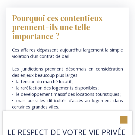
Pourquoi ces contentieux
prennent-ils une telle
importance ?
Ces affaires dépassent aujourd’hui largement la simple
violation d’un contrat de bail.
Les juridictions prennent désormais en considération
des enjeux beaucoup plus larges :
la tension du marché locatif ;
la raréfaction des logements disponibles ;
le développement massif des locations touristiques ;
mais aussi les difficultés d’accès au logement dans
certaines grandes villes.
La sous-location touristique illicite n’est donc plus
analysée uniquement comme un conflit entre un
LE RESPECT DE VOTRE VIE PRIVÉE
propriétaire et son locataire.